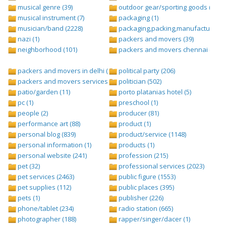
musical genre (39)
outdoor gear/sporting goods (247)
musical instrument (7)
packaging (1)
musician/band (2228)
packaging,packing,manufacturing (
nazi (1)
packers and movers (39)
neighborhood (101)
packers and movers chennai (1)
packers and movers in delhi (1)
political party (206)
packers and movers services (1)
politician (502)
patio/garden (11)
porto platanias hotel (5)
pc (1)
preschool (1)
people (2)
producer (81)
performance art (88)
product (1)
personal blog (839)
product/service (1148)
personal information (1)
products (1)
personal website (241)
profession (215)
pet (32)
professional services (2023)
pet services (2463)
public figure (1553)
pet supplies (112)
public places (395)
pets (1)
publisher (226)
phone/tablet (234)
radio station (665)
photographer (188)
rapper/singer/dacer (1)