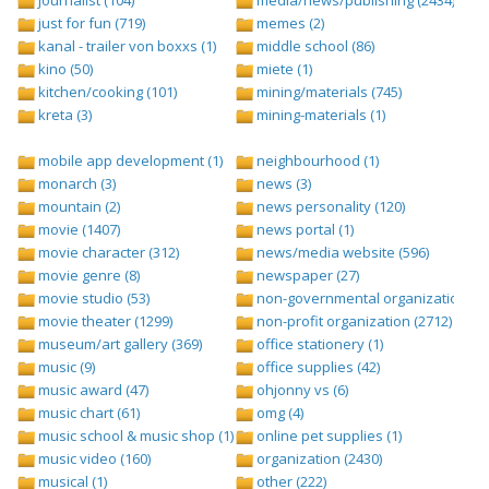
journalist (104)
media/news/publishing (2434)
just for fun (719)
memes (2)
kanal - trailer von boxxs (1)
middle school (86)
kino (50)
miete (1)
kitchen/cooking (101)
mining/materials (745)
kreta (3)
mining-materials (1)
mobile app development (1)
neighbourhood (1)
monarch (3)
news (3)
mountain (2)
news personality (120)
movie (1407)
news portal (1)
movie character (312)
news/media website (596)
movie genre (8)
newspaper (27)
movie studio (53)
non-governmental organization (ngo
movie theater (1299)
non-profit organization (2712)
museum/art gallery (369)
office stationery (1)
music (9)
office supplies (42)
music award (47)
ohjonny vs (6)
music chart (61)
omg (4)
music school & music shop (1)
online pet supplies (1)
music video (160)
organization (2430)
musical (1)
other (222)