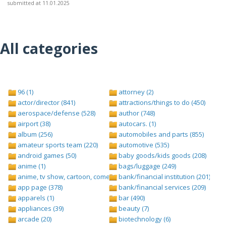
submitted at 11.01.2025
All categories
96 (1)
attorney (2)
actor/director (841)
attractions/things to do (450)
aerospace/defense (528)
author (748)
airport (38)
autocars. (1)
album (256)
automobiles and parts (855)
amateur sports team (220)
automotive (535)
android games (50)
baby goods/kids goods (208)
anime (1)
bags/luggage (249)
anime, tv show, cartoon, comedy central (1)
bank/financial institution (201)
app page (378)
bank/financial services (209)
apparels (1)
bar (490)
appliances (39)
beauty (7)
arcade (20)
biotechnology (6)