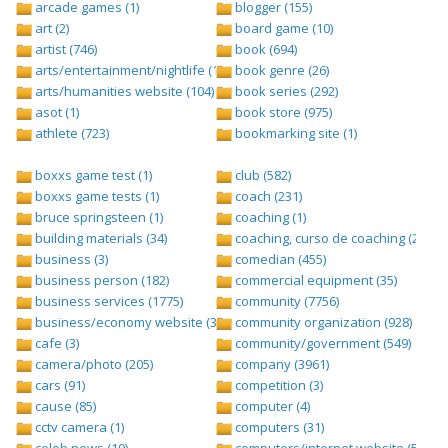
arcade games (1)
blogger (155)
art (2)
board game (10)
artist (746)
book (694)
arts/entertainment/nightlife (1442)
book genre (26)
arts/humanities website (104)
book series (292)
asot (1)
book store (975)
athlete (723)
bookmarking site (1)
boxxs game test (1)
club (582)
boxxs game tests (1)
coach (231)
bruce springsteen (1)
coaching (1)
building materials (34)
coaching, curso de coaching (2)
business (3)
comedian (455)
business person (182)
commercial equipment (35)
business services (1775)
community (7756)
business/economy website (388)
community organization (928)
cafe (3)
community/government (549)
camera/photo (205)
company (3961)
cars (91)
competition (3)
cause (85)
computer (4)
cctv camera (1)
computers (31)