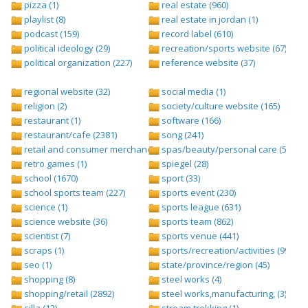
pizza (1)
real estate (960)
playlist (8)
real estate in jordan (1)
podcast (159)
record label (610)
political ideology (29)
recreation/sports website (67)
political organization (227)
reference website (37)
regional website (32)
social media (1)
religion (2)
society/culture website (165)
restaurant (1)
software (166)
restaurant/cafe (2381)
song (241)
retail and consumer merchandise (895)
spas/beauty/personal care (596)
retro games (1)
spiegel (28)
school (1670)
sport (33)
school sports team (227)
sports event (230)
science (1)
sports league (631)
science website (36)
sports team (862)
scientist (7)
sports venue (441)
scraps (1)
sports/recreation/activities (999)
seo (1)
state/province/region (45)
shopping (8)
steel works (4)
shopping/retail (2892)
steel works,manufacturing, (3)