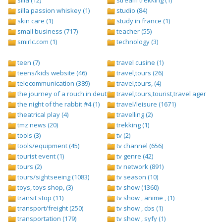
silla (12)
stream trekking (1)
silla passion whiskey (1)
studio (84)
skin care (1)
study in france (1)
small business (717)
teacher (55)
smirlc.com (1)
technology (3)
teen (7)
travel cusine (1)
teens/kids website (46)
travel,tours (26)
telecommunication (389)
travel,tours, (4)
the journey of a rouch in deutsch folge 1 (1)
travel,tours,tourist,travel agents (2)
the night of the rabbit #4 (1)
travel/leisure (1671)
theatrical play (4)
travelling (2)
tmz news (20)
trekking (1)
tools (3)
tv (2)
tools/equipment (45)
tv channel (656)
tourist event (1)
tv genre (42)
tours (2)
tv network (891)
tours/sightseeing (1083)
tv season (10)
toys, toys shop, (3)
tv show (1360)
transit stop (11)
tv show , anime , (1)
transport/freight (250)
tv show , cbs (1)
transportation (179)
tv show , syfy (1)