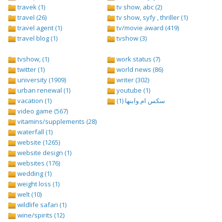
travek (1)
tv show, abc (2)
travel (26)
tv show, syfy , thriller (1)
travel agent (1)
tv/movie award (419)
travel blog (1)
tvshow (3)
tvshow, (1)
work status (7)
twitter (1)
world news (86)
university (1909)
writer (302)
urban renewal (1)
youtube (1)
vacation (1)
سكس ام وابنها (1)
video game (567)
vitamins/supplements (28)
waterfall (1)
website (1265)
website design (1)
websites (176)
wedding (1)
weight loss (1)
welt (10)
wildlife safari (1)
wine/spirits (12)