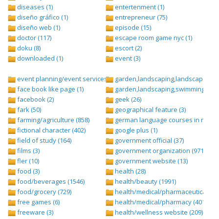
diseases (1)
entertenment (1)
diseño gráfico (1)
entrepreneur (75)
diseño web (1)
episode (15)
doctor (117)
escape room game nyc (1)
doku (8)
escort (2)
downloaded (1)
event (3)
event planning/event services (1284)
garden,landscaping,landscape (8)
face book like page (1)
garden,landscaping,swimming pool,
facebook (2)
geek (26)
fark (50)
geographical feature (3)
farming/agriculture (858)
german language courses in nepal 
fictional character (402)
google plus (1)
field of study (164)
government official (37)
films (3)
government organization (971)
fler (10)
government website (13)
food (3)
health (28)
food/beverages (1546)
health/beauty (1991)
food/grocery (729)
health/medical/pharmaceuticals (1
free games (6)
health/medical/pharmacy (401)
freeware (3)
health/wellness website (209)