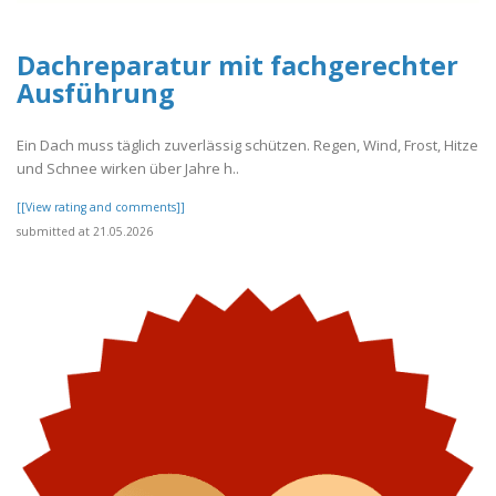
Dachreparatur mit fachgerechter
Ausführung
Ein Dach muss täglich zuverlässig schützen. Regen, Wind, Frost, Hitze
und Schnee wirken über Jahre h..
[[View rating and comments]]
submitted at 21.05.2026