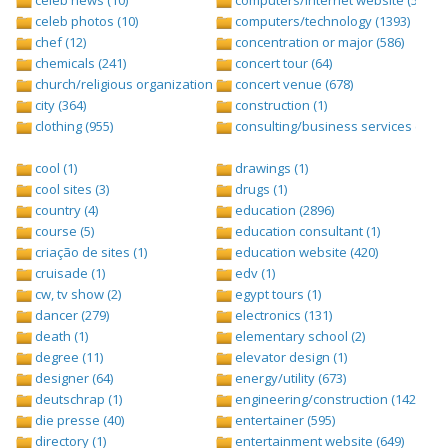
celeb news (10)
computers/internet website (528)
celeb photos (10)
computers/technology (1393)
chef (12)
concentration or major (586)
chemicals (241)
concert tour (64)
church/religious organization (439)
concert venue (678)
city (364)
construction (1)
clothing (955)
consulting/business services (1693
cool (1)
drawings (1)
cool sites (3)
drugs (1)
country (4)
education (2896)
course (5)
education consultant (1)
criação de sites (1)
education website (420)
cruisade (1)
edv (1)
cw, tv show (2)
egypt tours (1)
dancer (279)
electronics (131)
death (1)
elementary school (2)
degree (11)
elevator design (1)
designer (64)
energy/utility (673)
deutschrap (1)
engineering/construction (1427)
die presse (40)
entertainer (595)
directory (1)
entertainment website (649)