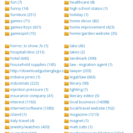
fun (7)
healthcare (8)
funny (14)
high school status (1)
furniture (251)
holiday (1)
games (71)
home decor (82)
games/toys (631)
home improvement (423)
gamespot (15)
home/garden website (35)
horror, tv show ,fx (1)
lake (45)
hospital/clinic (313)
lakes (2)
hotel (643)
landmark (390)
household supplies (145)
law - migration agent (1)
http://downloadgudanglagu.com/tangga-lagu (1)
lawyer (203)
indiana jones (1)
legal/law (663)
industrials (222)
library (90)
injection pressure (1)
lighting (1)
insurance company (41)
literary editor (5)
interest (1163)
local business (14388)
internet/software (1383)
local/travel website (102)
island (1)
magazine (1213)
italy travel (4)
magnet (1)
jewelry/watches (420)
matt cutts (1)