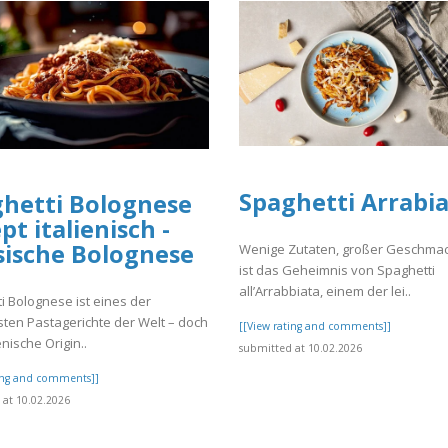
Spaghetti Arrabi
hetti Bolognese
pt italienisch -
sische Bolognese
Wenige Zutaten, großer Geschmac
ist das Geheimnis von Spaghetti
all’Arrabbiata, einem der lei..
i Bolognese ist eines der
sten Pastagerichte der Welt – doch
[[View rating and comments]]
enische Origin..
submitted at 10.02.2026
ting and comments]]
at 10.02.2026