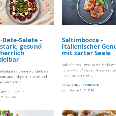
-Bete-Salate –
Saltimbocca –
stark, gesund
Italienischer Gen
herrlich
mit zarter Seele
delbar
Saltimbocca – was so viel heißt wie
in den Mund“ – ist ein Klassiker de
e-Salate sind eine wunderbare
italienischen Küch..
ion aus Erdigkeit, Frische und
e tiefrote Kno..
[[View rating and comments]]
submitted at 11.02.2026
ting and comments]]
at 11.02.2026