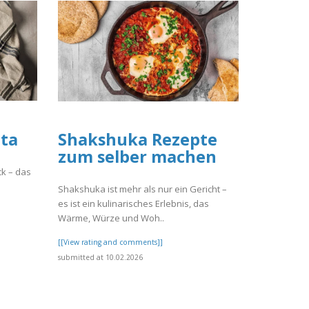
ata
Shakshuka Rezepte
zum selber machen
k – das
Shakshuka ist mehr als nur ein Gericht –
es ist ein kulinarisches Erlebnis, das
Wärme, Würze und Woh..
[[View rating and comments]]
submitted at 10.02.2026