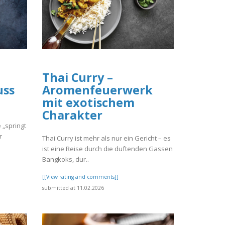
Thai Curry –
uss
Aromenfeuerwerk
mit exotischem
Charakter
 „springt
r
Thai Curry ist mehr als nur ein Gericht – es
ist eine Reise durch die duftenden Gassen
Bangkoks, dur..
[[View rating and comments]]
submitted at 11.02.2026