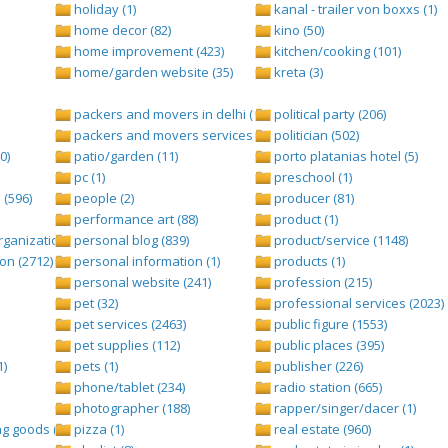
holiday (1)
kanal - trailer von boxxs (1)
home decor (82)
kino (50)
home improvement (423)
kitchen/cooking (101)
home/garden website (35)
kreta (3)
packers and movers in delhi (1)
political party (206)
packers and movers services (1)
politician (502)
0)
patio/garden (11)
porto platanias hotel (5)
pc (1)
preschool (1)
(596)
people (2)
producer (81)
performance art (88)
product (1)
anization (ngo) (544)
personal blog (839)
product/service (1148)
on (2712)
personal information (1)
products (1)
personal website (241)
profession (215)
pet (32)
professional services (2023)
pet services (2463)
public figure (1553)
pet supplies (112)
public places (395)
1)
pets (1)
publisher (226)
phone/tablet (234)
radio station (665)
photographer (188)
rapper/singer/dacer (1)
g goods (247)
pizza (1)
real estate (960)