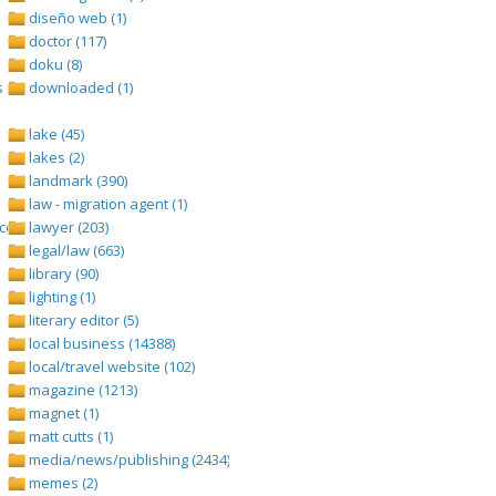
diseño web (1)
doctor (117)
doku (8)
 (1693)
downloaded (1)
lake (45)
lakes (2)
landmark (390)
law - migration agent (1)
om/tangga-lagu (1)
lawyer (203)
legal/law (663)
library (90)
lighting (1)
literary editor (5)
local business (14388)
local/travel website (102)
magazine (1213)
magnet (1)
matt cutts (1)
media/news/publishing (2434)
memes (2)