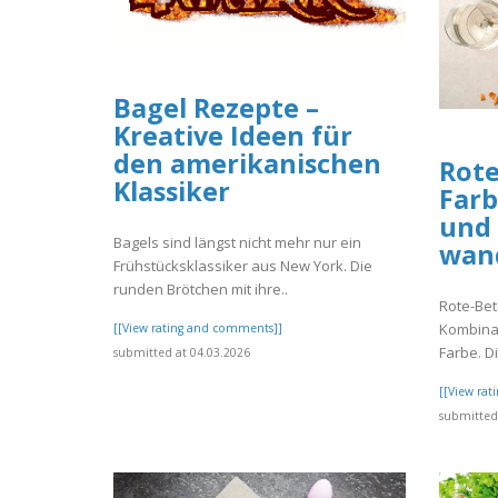
Bagel Rezepte –
Kreative Ideen für
den amerikanischen
Rote
Klassiker
Farb
und 
Bagels sind längst nicht mehr nur ein
wan
Frühstücksklassiker aus New York. Die
runden Brötchen mit ihre..
Rote-Bet
Kombinat
[[View rating and comments]]
Farbe. Di
submitted at 04.03.2026
[[View ra
submitted 