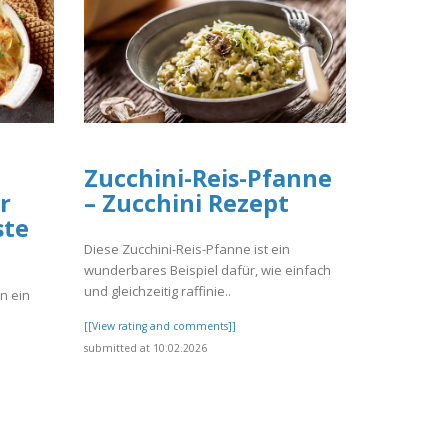
Zucchini-Reis-Pfanne
r
– Zucchini Rezept
ste
Diese Zucchini-Reis-Pfanne ist ein
wunderbares Beispiel dafür, wie einfach
und gleichzeitig raffinie..
n ein
[[View rating and comments]]
submitted at 10.02.2026