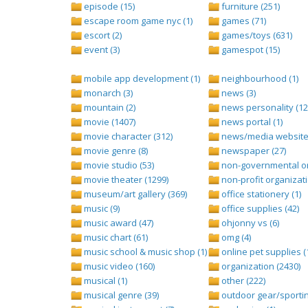
episode (15)
furniture (251)
escape room game nyc (1)
games (71)
escort (2)
games/toys (631)
event (3)
gamespot (15)
mobile app development (1)
neighbourhood (1)
monarch (3)
news (3)
mountain (2)
news personality (12
movie (1407)
news portal (1)
movie character (312)
news/media website 
movie genre (8)
newspaper (27)
movie studio (53)
non-governmental org
movie theater (1299)
non-profit organizati
museum/art gallery (369)
office stationery (1)
music (9)
office supplies (42)
music award (47)
ohjonny vs (6)
music chart (61)
omg (4)
music school & music shop (1)
online pet supplies (
music video (160)
organization (2430)
musical (1)
other (222)
musical genre (39)
outdoor gear/sportin