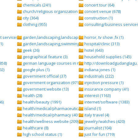
chemicals (241)
concert tour (64)
church/religious organization (439)
concert venue (678)
city (364)
construction (1)
clothing (955)
consulting/business services
 services (1284)
garden,landscaping,landscape (8)
horror, tv show ,fx (1)
1)
garden,landscaping,swimming pool,pool (2)
hospital/clinic (313)
geek (26)
hotel (643)
geographical feature (3)
household supplies (145)
858)
german language courses in nepal (1)
http://downloadgudanglagu.c
02)
google plus (1)
indiana jones (1)
government official (37)
industrials (222)
government organization (971)
injection pressure (1)
government website (13)
insurance company (41)
health (28)
interest (1163)
6)
health/beauty (1991)
internet/software (1383)
health/medical/pharmaceuticals (1001)
island (1)
health/medical/pharmacy (401)
italy travel (4)
health/wellness website (209)
jewelry/watches (420)
healthcare (8)
journalist (104)
high school status (1)
just for fun (719)