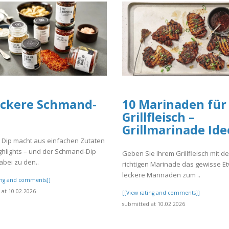
eckere Schmand-
10 Marinaden für
Grillfleisch –
Grillmarinade Id
r Dip macht aus einfachen Zutaten
ghlights – und der Schmand-Dip
Geben Sie Ihrem Grillfleisch mit de
abei zu den..
richtigen Marinade das gewisse Et
leckere Marinaden zum ..
ting and comments]]
at 10.02.2026
[[View rating and comments]]
submitted at 10.02.2026