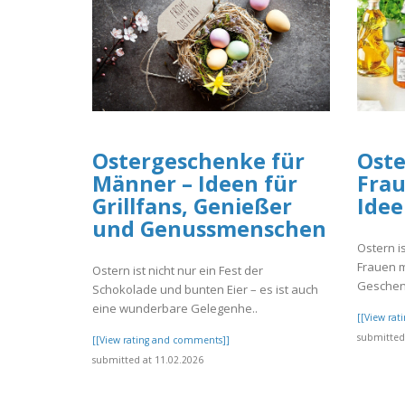
Ostergeschenke für
Oste
Männer – Ideen für
Frau
Grillfans, Genießer
Idee
und Genussmenschen
Ostern i
Frauen m
Ostern ist nicht nur ein Fest der
Geschen
Schokolade und bunten Eier – es ist auch
eine wunderbare Gelegenhe..
[[View ra
submitted 
[[View rating and comments]]
submitted at 11.02.2026