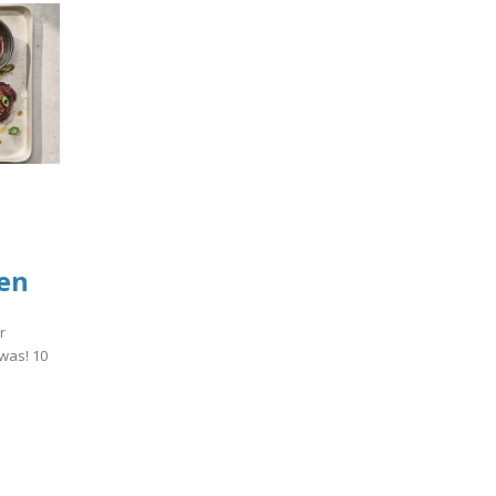
een
r
was! 10