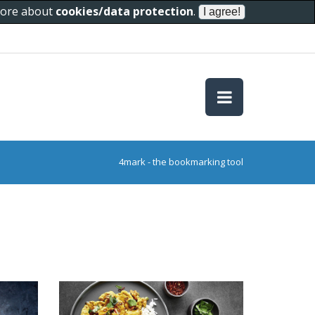
 more about
cookies/data protection
.
4mark - the bookmarking tool