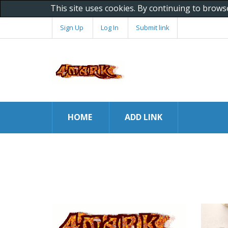
This site uses cookies. By continuing to brows
Sign Up
Log In
Submit link
HOME
ADD LINK