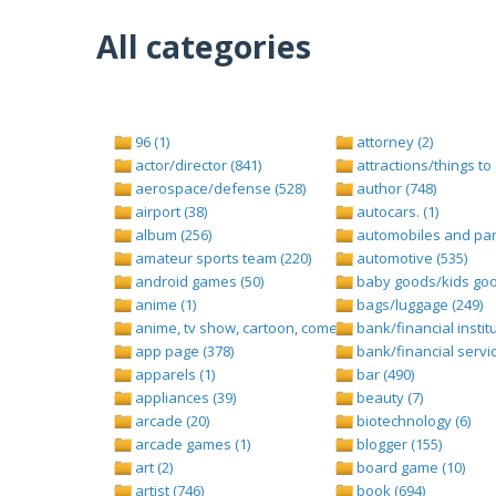
All categories
96 (1)
attorney (2)
actor/director (841)
attractions/things to 
aerospace/defense (528)
author (748)
airport (38)
autocars. (1)
album (256)
automobiles and part
amateur sports team (220)
automotive (535)
android games (50)
baby goods/kids goo
anime (1)
bags/luggage (249)
anime, tv show, cartoon, comedy central (1)
bank/financial institu
app page (378)
bank/financial servic
apparels (1)
bar (490)
appliances (39)
beauty (7)
arcade (20)
biotechnology (6)
arcade games (1)
blogger (155)
art (2)
board game (10)
artist (746)
book (694)