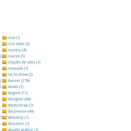
cool (1)
cool sites (3)
country (4)
(2)
course (5)
criação de sites (1)
cruisade (1)
cw, tv show (2)
)
dancer (279)
)
death (1)
degree (11)
designer (64)
deutschrap (1)
die presse (40)
(528)
directory (1)
)
diseases (1)
diseño gráfico (1)