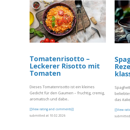
Tomatenrisotto –
Spag
Leckerer Risotto mit
Reze
Tomaten
klas
Dieses Tomatenrisotto ist ein kleines
Spaghett
Gedicht für den Gaumen – fruchtig, cremig,
beliebte
aromatisch und dabe..
das itali
[[View rating and comments]]
[[View ra
submitted at 10.02.2026
submitted 