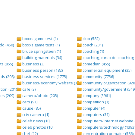
boxxs game test (1)
club (582)
do (450)
boxxs game tests (1)
coach (231)
bruce springsteen (1)
coaching (1)
building materials (34)
coaching, curso de coaching 
s (855)
business (3)
comedian (455)
business person (182)
commercial equipment (35)
ds (208)
business services (1775)
community (7756)
business/economy website (388)
community organization (928
tion (201)
cafe (3)
community/government (549
es (209)
camera/photo (205)
company (3961)
cars (91)
competition (3)
cause (85)
computer (4)
cctv camera (1)
computers (31)
celeb news (10)
computers/internet website 
celeb photos (10)
computers/technology (1393
chef (12)
concentration or major (586)