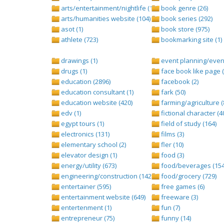
arts/entertainment/nightlife (1442)
book genre (26)
arts/humanities website (104)
book series (292)
asot (1)
book store (975)
athlete (723)
bookmarking site (1)
drawings (1)
event planning/event
drugs (1)
face book like page (
education (2896)
facebook (2)
education consultant (1)
fark (50)
education website (420)
farming/agriculture (
edv (1)
fictional character (4
egypt tours (1)
field of study (164)
electronics (131)
films (3)
elementary school (2)
fler (10)
elevator design (1)
food (3)
energy/utility (673)
food/beverages (154
engineering/construction (1427)
food/grocery (729)
entertainer (595)
free games (6)
entertainment website (649)
freeware (3)
entertenment (1)
fun (7)
entrepreneur (75)
funny (14)