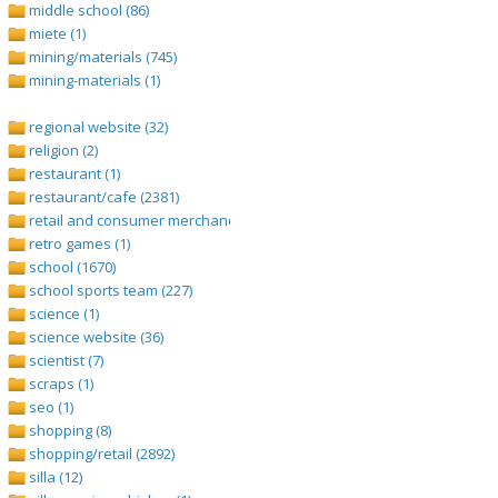
middle school (86)
miete (1)
mining/materials (745)
mining-materials (1)
regional website (32)
religion (2)
restaurant (1)
restaurant/cafe (2381)
retail and consumer merchandise (895)
retro games (1)
school (1670)
school sports team (227)
science (1)
science website (36)
scientist (7)
scraps (1)
seo (1)
shopping (8)
shopping/retail (2892)
silla (12)